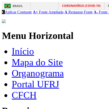
CORONAVÍRUS (COVID-19)
BRASIL
C
Aplicar Contraste
A+
Fonte Ampliada
A
Restaurar Fonte
A-
Fonte 
Menu Horizontal
Início
Mapa do Site
Organograma
Portal UFRJ
CFCH