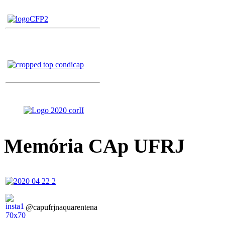
Memória CAp UFRJ
@capufrjnaquarentena