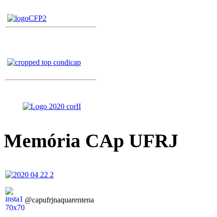
Memória CAp UFRJ
@capufrjnaquarentena