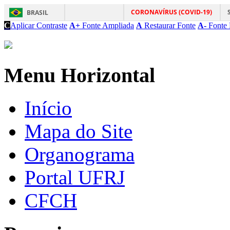
CORONAVÍRUS (COVID-19)
BRASIL
C
Aplicar Contraste
A+
Fonte Ampliada
A
Restaurar Fonte
A-
Fonte 
Menu Horizontal
Início
Mapa do Site
Organograma
Portal UFRJ
CFCH