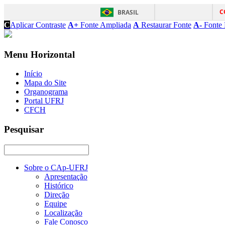
C
BRASIL
C
Aplicar Contraste
A+
Fonte Ampliada
A
Restaurar Fonte
A-
Fonte 
Menu Horizontal
Início
Mapa do Site
Organograma
Portal UFRJ
CFCH
Pesquisar
Sobre o CAp-UFRJ
Apresentação
Histórico
Direção
Equipe
Localização
Fale Conosco